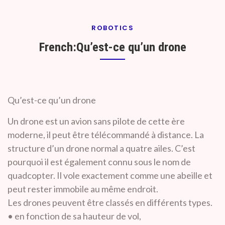
ROBOTICS
French:Qu’est-ce qu’un drone
By
On
Prof. H. O.
January
Qu’est-ce qu’un drone
Srivastava
21,
2020
Un drone est un avion sans pilote de cette ère
moderne, il peut être télécommandé à distance. La
structure d’un drone normal a quatre ailes. C’est
pourquoi il est également connu sous le nom de
quadcopter. Il vole exactement comme une abeille et
peut rester immobile au même endroit.
Les drones peuvent être classés en différents types.
• en fonction de sa hauteur de vol,