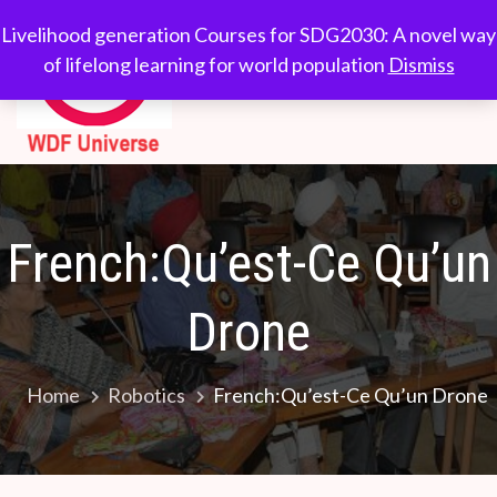
Skip
WDF
Livelihood generation
Livelihood generation Courses for SDG2030: A novel way
to
Courses for
of lifelong learning for world population
Dismiss
Universe
content
SDG2030: A novel
way of lifelong
learning for world
population
French:Qu’est-Ce Qu’un
Drone
Home
Robotics
French:Qu’est-Ce Qu’un Drone