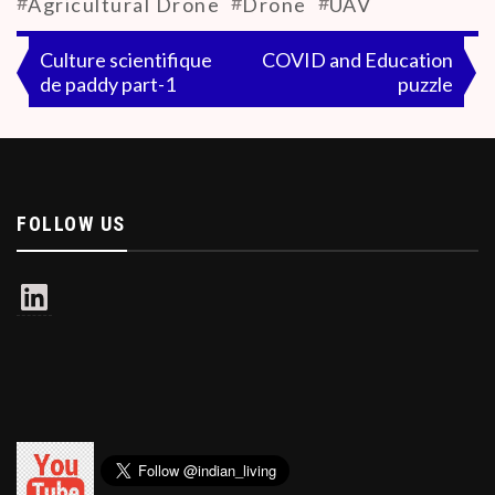
#
#
#
Agricultural Drone
Drone
UAV
Post
Culture scientifique
COVID and Education
de paddy part-1
puzzle
navigation
FOLLOW US
LinkedIn